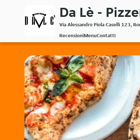
Passa
Da Lè - Pizz
al
contenuto
Via Alessandro Piola Caselli 123, 
principale
Recensioni
Menu
Contatti